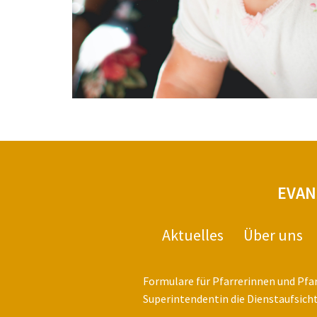
EVAN
Aktuelles
Über uns
Formulare für Pfarrerinnen und Pfar
Superintendentin die Dienstaufsicht