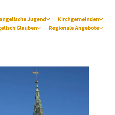
angelische Jugend
Kirchgemeinden
elisch Glauben
Regionale Angebote