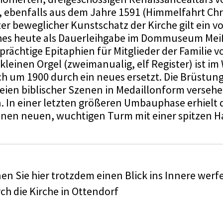
, ebenfalls aus dem Jahre 1591 (Himmelfahrt Chr
er beweglicher Kunstschatz der Kirche gilt ein v
hes heute als Dauerleihgabe im Dommuseum Meiße
prächtige Epitaphien für Mitglieder der Familie 
leinen Orgel (zweimanualig, elf Register) ist im
h um 1900 durch ein neues ersetzt. Die Brüstun
ien biblischer Szenen in Medaillonform versehen 
n. In einer letzten größeren Umbauphase erhielt 
einen neuen, wuchtigen Turm mit einer spitzen H
nen Sie hier trotzdem einen Blick ins Innere werf
h die Kirche in Ottendorf