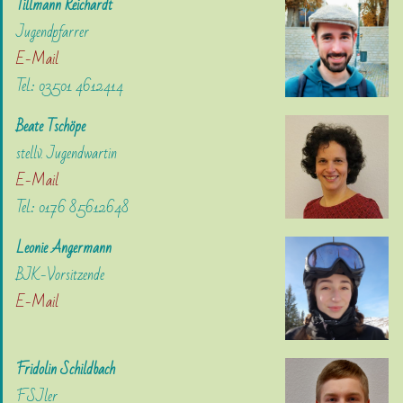
Tillmann Reichardt
Jugendpfarrer
E-Mail
Tel.: 03501 4612414
Beate Tschöpe
stellv. Jugendwartin
E-Mail
Tel.: 0176 85612648
Leonie Angermann
BJK-Vorsitzende
E-Mail
Fridolin Schildbach
FSJler