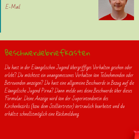
E-Mail
Beschwerdebriefkasten
Du hast in der Evangelischen Jugend übergriffiges Verhalten gesehen oder
erlebt? Du möchtest ein unangemessenes Verhalten von Teilnehmenden oder
Betreuenden anzeigen? Du hast eine allgemeine Beschwerde in Bezug auf die
Evangelische Jugend Pirna? Dann melde uns deine Beschwerde über dieses
Formular. Deine Anzeige wird von der Superintendentin des
Kirchenbezirks (bzw. dem Stellvertreter) vertraulich bearbeitet und du
erhältst schnellstmöglich eine Rückmeldung.